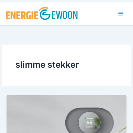
Ga
naar
de
inhoud
slimme stekker