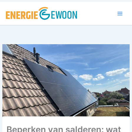
Ga
naar
de
inhoud
Beperken van salderen: wat